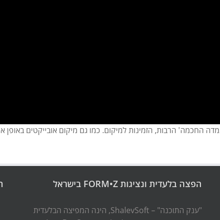
דה החכמה' הרבות, הזמינות למיקום. כמו גם מיקום אובייקטים באופן א
הפצה בלעדית ונציגות FORM•Z בישראל
ה
"ענק התוכנה" – ShalevSoft, הינה המפיצה הבלעדית