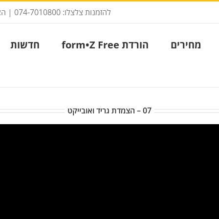
להזמנות צלצלו: 074-7010800 |
הצ
מחירים
הורדת form•Z Free
חדשות
07 – הצמדת גריד ואובייקט