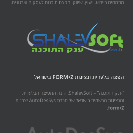
מתמחים בייבוא, ייעוץ, שיווק והפצת תוכנות לעסקים וארגונים.
הפצה בלעדית ונציגות FORM•Z בישראל
"ענק התוכנה" – ShalevSoft, הינה המפיצה הבלעדית
והנציגות הרשמית בישראל של חברת AutoDesSys יצרנית
.
form•Z