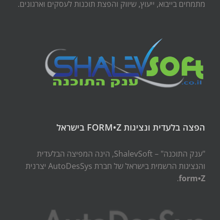
מתמחים בייבוא, ייעוץ, שיווק והפצת תוכנות לעסקים וארגונים.
הפצה בלעדית ונציגות FORM•Z בישראל
"ענק התוכנה" – ShalevSoft, הינה המפיצה הבלעדית
והנציגות הרשמית בישראל של חברת AutoDesSys יצרנית
.
form•Z